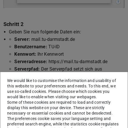
Schritt 2
Geben Sie nun folgende Daten ein:
Server:
mail.tu-darmstadt.de
Benutzername:
TU-ID
Kennwort:
Ihr Kennwort
Serveradresse:
https://mail.tu-darmstadt.de
Serverpfad:
Der Serverpfad setzt sich aus
„/principals/users/“ und der E-Mailadresse des
We would like to customise the information and usability of
Kontos auf dessen Kalender Sie zugreifen möchten
this website to your preferences and needs. To this end, we
und einem „/“ zusammen, also z.B.: (in einer Zeile)
use so-called cookies. Please choose which cookies you
would like to enable when visiting our webpages.
/principals/users/mail@muster.tu-darmstadt.de/
Some of these cookies are required to load and correctly
Port:
1443
display this website on your device. These are strictly
necessary or essential cookies and cannot be deselected.
Bestätigen Sie Ihre Eingabe mit
Anmelden
The preferences cookie saves your language setting and
preferred search engine, while the statistics cookie regulates