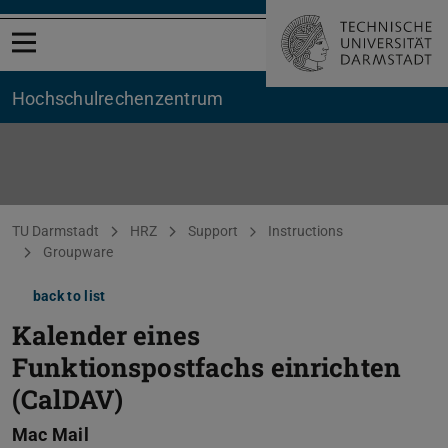
Open menu
Hochschul­rechenzentrum
You are here:
TU Darmstadt
HRZ
Support
Instructions
Groupware
back to list
Kalender eines
Funktionspostfachs einrichten
(CalDAV)
Mac Mail