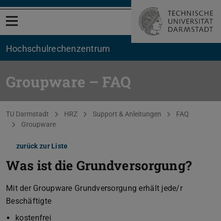
Menü öffnen
Hochschul­rechenzentrum
Groupware – FAQ
Sie befinden sich hier:
TU Darmstadt
HRZ
Support & Anleitungen
FAQ
Groupware
zurück zur Liste
Was ist die Grundversorgung?
Mit der Groupware Grundversorgung erhält jede/r
Beschäftigte
kostenfrei