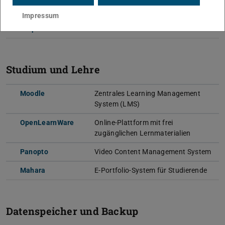
Impressum
HRZ-Portal für Software-Management an der
Lizenzportal
TU Darmstadt
Studium und Lehre
Moodle
Zentrales Learning Management
System (LMS)
OpenLearnWare
Online-Plattform mit frei
zugänglichen Lernmaterialien
Panopto
Video Content Management System
Mahara
E-Portfolio-System für Studierende
Datenspeicher und Backup