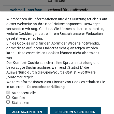
Darmstadt
Webmail-Interface
Webmail für Studierende
Wir möchten die Informationen und das Nutzungserlebnis auf
Groupware-
E-Mail Weboberfläche für
dieser Webseite an Ihre Bedürfnisse anpassen. Deswegen
Weboberfläche (OWA)
Beschäftigte
verwenden wir sog. Cookies. Sie können selbst entscheiden,
welche Cookies genau bei Ihrem Besuch unserer Webseiten
next.Hessenbox
Sync & Share System für TU
gesetzt werden sollen.
Angehörige
Einige Cookies sind für den Abruf der Website notwendig,
damit diese auf Ihrem Endgerät richtig anzeigen werden
ShareLaTeX
LaTeX Dokumente online bearbeiten
kann. Diese essentiellen Cookies können nicht abgewählt
werden.
TU-GitLab:
Versionsverwaltung für
Der Komfort-Cookie speichert Ihre Spracheinstellung und
Ultimate for Education
Softwareprojekte auf Basis von Git
bevorzugte Suchmaschine, während „Statistik“ die
TU-GitLab: Core
Auswertung durch die Open-Source-Statistik-Software
Beachten Sie bitte die
„Matomo“ regelt.
Nutzungsberechtigungen für die
Weitere Informationen zum Einsatz von Cookies erhalten Sie
zwei unterschiedlichen Instanzen.
in unserer
Datenschutzerklärung
.
Mehr erfahren
Nur essentielle
Komfort
Statistiken
Software
ALLE AKZEPTIEREN
SPEICHERN & SCHLIESSEN