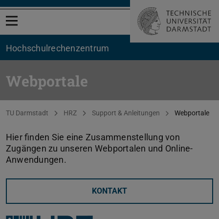
Menü öffnen
Hochschul­rechenzentrum
Webportale
Sie befinden sich hier:
TU Darmstadt
HRZ
Support & Anleitungen
Webportale
Hier finden Sie eine Zusammenstellung von
Zugängen zu unseren Webportalen und Online-
Anwendungen.
KONTAKT