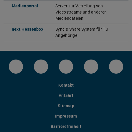
Medienportal
Server zur Verteilung von
Videostreams und anderen
Mediendateien
next.Hessenbox
Sync & Share System für TU
Angehörige
LinkedIn-Seite der TU Darmstadt
Instagram-Kanal der TU Darmstad
Bluesky-Kanal der TU D
Facebook-Seite
YouTu
Kontakt
Anfahrt
Sitemap
Impressum
Barrierefreiheit