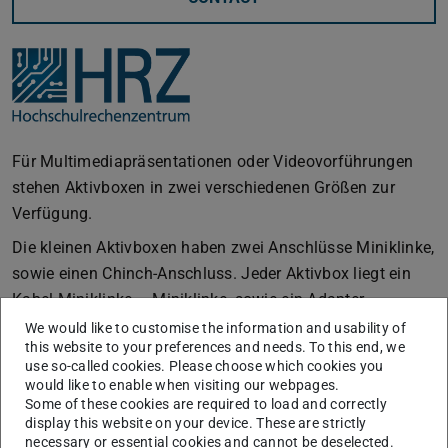
Für Multimediapräsentationen oder Videovorführungen
stehen Aktivboxen in zwei verschiedenen Größen zur
Verfügung.
Die kleinen Aktivboxen haben zwei Anschlüsse Miniklinke,
sowie einen Chinch-Anschluss. Jeder Aktivbox liegt ein
Kabel Miniklinke – Miniklinke, sowie ein Adapter
Miniklinike – Klinke bei.
We would like to customise the information and usability of
this website to your preferences and needs. To this end, we
Die Aktivboxen haben ebenso zwei Anschlüsse Miniklinke,
use so-called cookies. Please choose which cookies you
zusätzlich dazu ist noch ein XLR-Anschluss vorhanden.
would like to enable when visiting our webpages.
Some of these cookies are required to load and correctly
Die großen Aktivboxen haben einen XLR-Anschluss, einen
display this website on your device. These are strictly
necessary or essential cookies and cannot be deselected.
Klinken-Anschluss, einen Chinch-Anschluss und einen