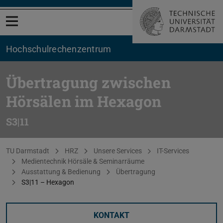
Menü öffnen
Hochschul­rechenzentrum
Übertragung zwischen
Hörsälen im Hexagon
S3|11
Sie befinden sich hier:
TU Darmstadt
HRZ
Unsere Services
IT-Services
Medientechnik Hörsäle & Seminarräume
Ausstattung & Bedienung
Übertragung
S3|11 – Hexagon
KONTAKT