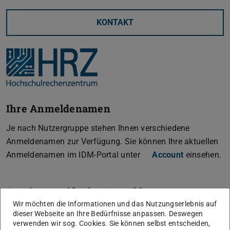
KONTAKT
Ihre Anmeldenamen
Je nach Nutzergruppe stehen Ihnen verschiedene
Anmeldenamen zur Verfügung. Sie können Ihre aktuellen
Anmeldenamen im IDM-Portal unter
Account
einsehen.
Servicespezifische Anmeldenamen
Wir möchten die Informationen und das Nutzungserlebnis auf
Untenstehend finden Sie zu den Services bei denen die
dieser Webseite an Ihre Bedürfnisse anpassen. Deswegen
verwenden wir sog. Cookies. Sie können selbst entscheiden,
Anmeldenamen von der TU-ID abweichen, den Hinweis