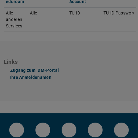
eduroam
Account
Alle
Alle
TU-ID
TU-ID Passwort
anderen
Services
Links
Zugang zum IDM-Portal
Ihre Anmeldenamen
LinkedIn-Seite der TU Darmstadt
Instagram-Kanal der TU Darmstad
Bluesky-Kanal der TU D
Facebook-Seite
YouTu