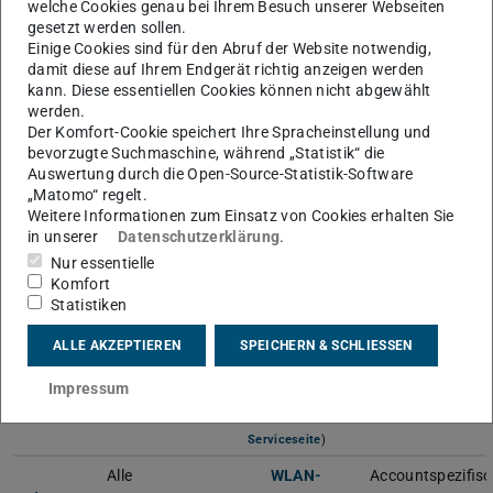
welche Cookies genau bei Ihrem Besuch unserer Webseiten
welchen Anmeldenamen Sie verwenden müssen.
gesetzt werden sollen.
Einige Cookies sind für den Abruf der Website notwendig,
Bei den meisten Services verwenden Sie Ihr zentrales TU-
damit diese auf Ihrem Endgerät richtig anzeigen werden
ID Passwort. Bei einigen werden aber auch
kann. Diese essentiellen Cookies können nicht abgewählt
servicespezifische Passwörter verwendet.
werden.
Der Komfort-Cookie speichert Ihre Spracheinstellung und
bevorzugte Suchmaschine, während „Statistik“ die
Auswertung durch die Open-Source-Statistik-Software
„Matomo“ regelt.
Service
Nutzergruppe
Anmeldename
Passwort
Weitere Informationen zum Einsatz von Cookies erhalten Sie
Mitarbeiter_innen
Cloud-ID
(PDF-Datei)
(wird in neuem Tab g
TU-ID Passwort
in unserer
Datenschutzerklärung
.
Microsoft
Nur essentielle
Studierende
Studentische
Servicespezifisch
365 /
Komfort
E-Mail-Adresse
Statistiken
0365
(@stud.tu-
ALLE AKZEPTIEREN
SPEICHERN & SCHLIESSEN
darmstadt.de)
Zoom
Alle
E-Mail-Adresse
Servicespezifisch
Impressum
(Siehe
Serviceseite
)
Alle
WLAN-
Accountspezifisc