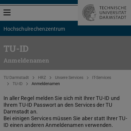
Menü öffnen
Hochschul­rechenzentrum
TU-ID
Anmeldenamen
Sie befinden sich hier:
TU Darmstadt
HRZ
Unsere Services
IT-Services
TU-ID
Anmeldenamen
In aller Regel melden Sie sich mit Ihrer TU-ID und
Ihrem TU-ID Passwort an den Services der TU
Darmstadt an.
Bei einigen Services müssen Sie aber statt Ihrer TU-
ID einen anderen Anmeldenamen verwenden.