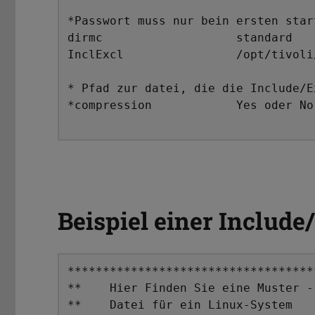
*Passwort muss nur bein ersten star
dirmc			standard 	 

InclExcl		/opt/tivoli/tsm/client/ba/bin/InclExcl

* Pfad zur datei, die die Include/E
*compression		Yes oder No 	

Beispiel einer Include
***********************************
**    Hier Finden Sie eine Muster -
**    Datei für ein Linux-System   