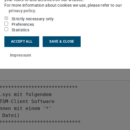
For more information about cookies we use, please refer to our
privacy policy
.
ents und anschließendem incrementellen Backup
Strictly necessary only
Preferences
Statistics
ACCEPT ALL
SAVE & CLOSE
sys Datei under Linux/Unix
Impressum
***************************

.sys mit folgendem

TSM-Client Software

nnen mit einem '*' 

Datei)

****************************
