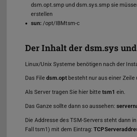
dsm.opt.smp und dsm.sys.smp sie müssen
erstellen
sun:
/opt/IBMtsm-c
Der Inhalt der dsm.sys und
Linux/Unix Systeme benötigen nach der Insta
Das File
dsm.opt
besteht nur aus einer Zeil
Als Server tragen Sie hier bitte
tsm1
ein.
Das Ganze sollte dann so aussehen:
server
Die Addresse des TSM-Servers steht dann i
Fall tsm1) mit dem Eintrag:
TCPServeraddres