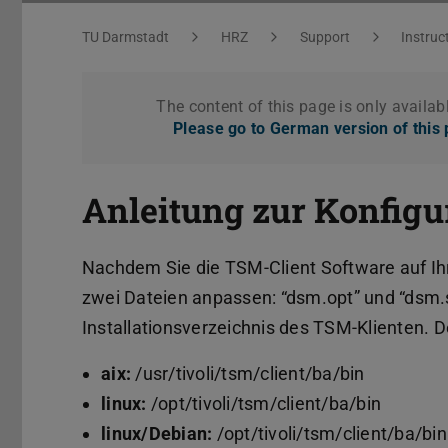
You are here:
TU Darmstadt
HRZ
Support
Instruc
The content of this page is only availab
Please go to German version of this
Anleitung zur Konfigu
Nachdem Sie die TSM-Client Software auf Ih
zwei Dateien anpassen: “dsm.opt” und “dsm.s
Installationsverzeichnis des TSM-Klienten.
aix:
/usr/tivoli/tsm/client/ba/bin
linux:
/opt/tivoli/tsm/client/ba/bin
linux/Debian:
/opt/tivoli/tsm/client/ba/bin