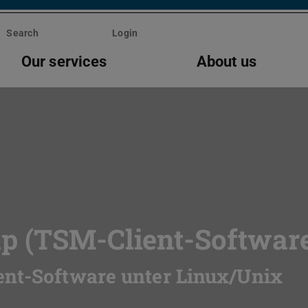
Search
Login
Our services
About us
p (TSM-Client-Softwar
ent-Software unter Linux/Unix