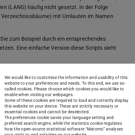
n (LANG) häufig nicht gesetzt. In der Folge
ze Verzeichnissbäume) mit Umlauten im Namen
Sie zum Beispiel durch ein entsprechendes
etzen. Eine einfache Version diese Scripts sieht
We would like to customise the information and usability of this
website to your preferences and needs. To this end, we use so-
called cookies. Please choose which cookies you would like to
enable when visiting our webpages.
Some of these cookies are required to load and correctly display
this website on your device. These are strictly necessary or
essential cookies and cannot be deselected.
The preferences cookie saves your language setting and
preferred search engine, while the statistics cookie regulates
how the open-source statistical software “Matomo” analyses
your visits to and activities on our website.