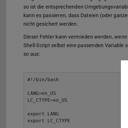
so ist die entsprechenden Umgebungsvariable
kann es passieren, dass Dateien (oder gan
nicht gesichert werden.
Dieser Fehler kann vermieden werden, wenn 
Shell-Script selbst eine passenden Variable s
so aus:
#!/bin/bash

LANG=en_US

LC_CTYPE=en_US

export LANG

export LC_CTYPE
