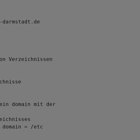
on Verzeichnissen

hnisse	

ein domain mit der 

eichnisses 

domain = /etc	
