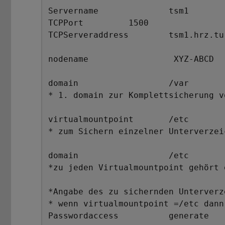
Servername		tsm1  	

TCPPort		1500 	 

TCPServeraddress	tsm1.hrz.tu-darmstadt.de 	

nodename		 XYZ-ABCD 	

domain		 	/var 	

* 1. domain zur Komplettsicherung v
virtualmountpoint	/etc

* zum Sichern einzelner Unterverzeic
domain			/etc 

*zu jeden Virtualmountpoint gehört 
*Angabe des zu sichernden Unterverz
* wenn virtualmountpoint =/etc dann 
Passwordaccess		generate 	
