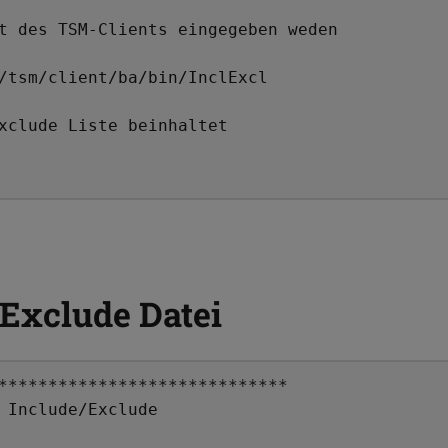
t des TSM-Clients eingegeben weden 

xclude Liste beinhaltet

/Exclude Datei
*****************************

 Include/Exclude             

                                             