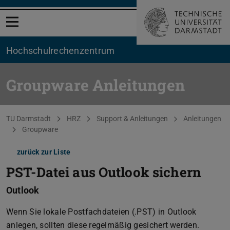
Menü öffnen
Hochschul­rechenzentrum
Groupware Anleitungen
Sie befinden sich hier:
TU Darmstadt
HRZ
Support & Anleitungen
Anleitungen
Groupware
zurück zur Liste
PST-Datei aus Outlook sichern
Outlook
Wenn Sie lokale Postfachdateien (.PST) in Outlook
anlegen, sollten diese regelmäßig gesichert werden.