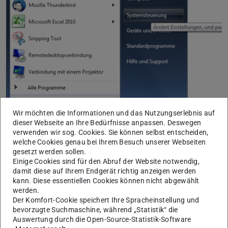
Wir möchten die Informationen und das Nutzungserlebnis auf
dieser Webseite an Ihre Bedürfnisse anpassen. Deswegen
verwenden wir sog. Cookies. Sie können selbst entscheiden,
welche Cookies genau bei Ihrem Besuch unserer Webseiten
Schritt 2
gesetzt werden sollen.
Suchen Sie im Fenster Systemsteuerung nach
„E-Mail“
.
Einige Cookies sind für den Abruf der Website notwendig,
damit diese auf Ihrem Endgerät richtig anzeigen werden
Klicken Sie nun auf
E-Mail
[bzw. E-Mail (32bit) bei
kann. Diese essentiellen Cookies können nicht abgewählt
Windows Betriebssystemen mit 64bit]
werden.
Es öffnet sich jetzt das Fenster
„Mail-Setup-Outlook“
Der Komfort-Cookie speichert Ihre Spracheinstellung und
bevorzugte Suchmaschine, während „Statistik“ die
Auswertung durch die Open-Source-Statistik-Software