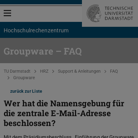
Menü öffnen
Hochschul­rechenzentrum
Groupware – FAQ
Sie befinden sich hier:
TU Darmstadt
HRZ
Support & Anleitungen
FAQ
Groupware
zurück zur Liste
Wer hat die Namensgebung für
die zentrale E-Mail-Adresse
beschlossen?
Mit dem Präsidiumsbeschluss „Einführung der Groupware