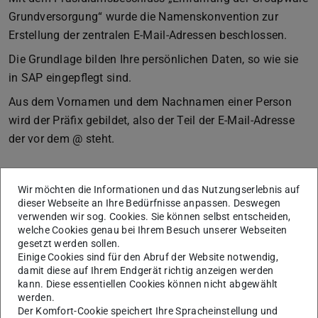
Grundversorgung“ wurde die Namenskonvention zur
Erstellung der zentralen E-Mail-Adressen beschlossen.
Die Grundlage bilden Ihre persönlichen Daten, so wie sie
in SAP eingepflegt sind.
Aus dem Vornamen und dem Nachnamen einer Person
wird der Präfix gebildet, also der Teil der E-Mail-Adresse
der vor dem @ steht.
Wir möchten die Informationen und das Nutzungserlebnis auf
dieser Webseite an Ihre Bedürfnisse anpassen. Deswegen
KONTAKT
verwenden wir sog. Cookies. Sie können selbst entscheiden,
welche Cookies genau bei Ihrem Besuch unserer Webseiten
gesetzt werden sollen.
Einige Cookies sind für den Abruf der Website notwendig,
damit diese auf Ihrem Endgerät richtig anzeigen werden
kann. Diese essentiellen Cookies können nicht abgewählt
werden.
Der Komfort-Cookie speichert Ihre Spracheinstellung und