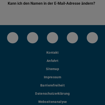
Kann ich den Namen in der E-Mail-Adresse ändern?
LinkedIn-Seite der TU Darmstadt
Instagram-Kanal der TU Darmstad
Bluesky-Kanal der TU D
Facebook-Seite
YouTu
Kontakt
Anfahrt
Sitemap
Impressum
Barrierefreiheit
Datenschutzerklärung
Webseitenanalyse