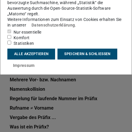
bevorzugte Suchmaschine, während „Statistik“ die
Auswertung durch die Open-Source-Statistik-Software
„Matomo“ regelt.
Themen
Weitere Informationen zum Einsatz von Cookies erhalten Sie
Grundversorgung
Namenskonvention
in unserer
Datenschutzerklärung
.
Nur essentielle
Komfort
Statistiken
ALLE AKZEPTIEREN
SPEICHERN & SCHLIESSEN
Impressum
Weitere Artikel
Mehrere Vor- bzw. Nachnamen
Namenskollision
Regelung für laufende Nummer im Präfix
Rufname ≠ Vorname
Vergabe des Präfix ...
Was ist ein Präfix?