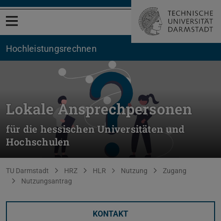
Menü öffnen
Hochleistungsrechnen
Lokale Ansprechpersonen
für die hessischen Universitäten und
Hochschulen
Sie befinden sich hier:
TU Darmstadt
HRZ
HLR
Nutzung
Zugang
Nutzungsantrag
KONTAKT