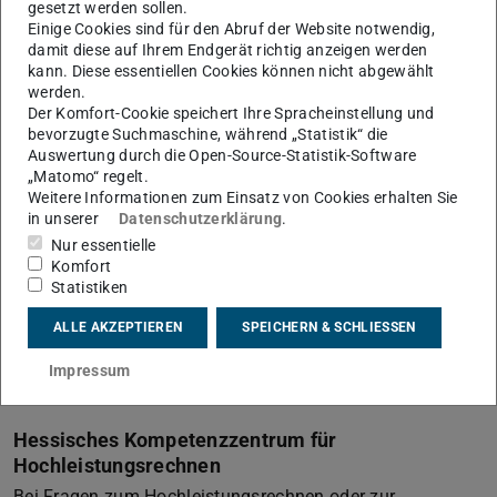
gesetzt werden sollen.
Universität Kassel
Einige Cookies sind für den Abruf der Website notwendig,
Ulrike Winzig,
ulrike.winzig@uni…
damit diese auf Ihrem Endgerät richtig anzeigen werden
kann. Diese essentiellen Cookies können nicht abgewählt
Philipps-Universität Marburg
werden.
Der Komfort-Cookie speichert Ihre Spracheinstellung und
Thomas Gebhardt,
gebhardt@hrz…
bevorzugte Suchmaschine, während „Statistik“ die
Manuel Haim,
haim@hrz…
Auswertung durch die Open-Source-Statistik-Software
„Matomo“ regelt.
Hochschule Darmstadt h_da
Weitere Informationen zum Einsatz von Cookies erhalten Sie
unbesetzt
in unserer
Datenschutzerklärung
.
Bitte wenden Sie sich mit einer
digital signierten
eMail
Nur essentielle
Komfort
von Ihrer professionellen Mailadresse aus
an uns
.
Statistiken
Hochschule Fulda
ALLE AKZEPTIEREN
SPEICHERN & SCHLIESSEN
Thomas Opfer,
thomas.opfer@rz…
Ralf Lohmann
Impressum
Hessisches Kompetenzzentrum für
Hochleistungsrechnen
Bei Fragen zum Hochleistungsrechnen oder zur