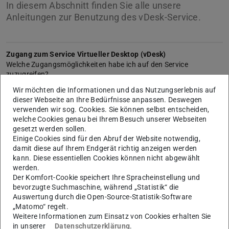
In diesem Abschnitt finden Sie alle unsere
Anleitungen zur Benutzung des vDesk-Service.
Zugang zum Service Virtueller Desktop (vDesk)
Welche Zugangsmöglichkeiten habe ich auf den Service
zuzugreifen?
Wir möchten die Informationen und das Nutzungserlebnis auf
Anmeldung im Browser
dieser Webseite an Ihre Bedürfnisse anpassen. Deswegen
Wie melde ich mich im Browser am vDesk-Portal oder am vDesk-
verwenden wir sog. Cookies. Sie können selbst entscheiden,
Client an?
welche Cookies genau bei Ihrem Besuch unserer Webseiten
gesetzt werden sollen.
Einige Cookies sind für den Abruf der Website notwendig,
Anmeldung am lokalen vDesk-Client
damit diese auf Ihrem Endgerät richtig anzeigen werden
Wie melde ich mich am lokalen vDesk-Client an und richte diesen
kann. Diese essentiellen Cookies können nicht abgewählt
ein?
werden.
Der Komfort-Cookie speichert Ihre Spracheinstellung und
Startseite von Portal und Client
bevorzugte Suchmaschine, während „Statistik“ die
Wo finde ich Was?
Auswertung durch die Open-Source-Statistik-Software
„Matomo“ regelt.
Weitere Informationen zum Einsatz von Cookies erhalten Sie
Zugang im Browser wechseln
in unserer
Datenschutzerklärung
.