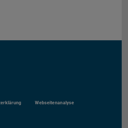
Darmstadt
r TU Darmstadt
Seite der TU Darmstadt
Tube-Kanal der TU Darmstadt
zerklärung
Webseitenanalyse