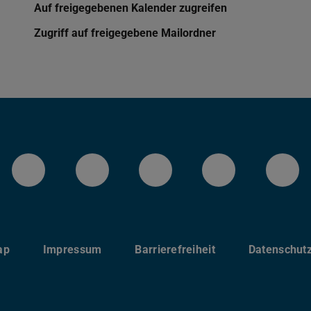
Auf freigegebenen Kalender zugreifen
Zugriff auf freigegebene Mailordner
LinkedIn-Seite der TU Darmstadt
Instagram-Kanal der TU 
Bluesky-Kanal de
Facebook-
You
ap
Impressum
Barrierefreiheit
Datenschut