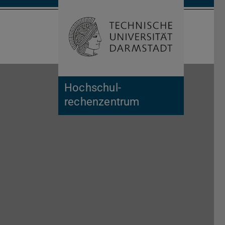
Suche öffnen
Zur Start
Hochschul­
rechenzentrum