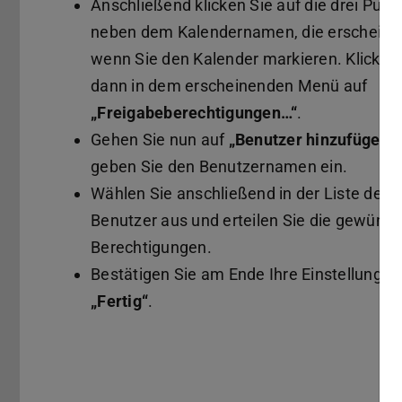
Anschließend klicken Sie auf die drei Punk
neben dem Kalendernamen, die erscheine
wenn Sie den Kalender markieren. Klicken
dann in dem erscheinenden Menü auf
„Freigabeberechtigungen…“
.
Gehen Sie nun auf
„Benutzer hinzufügen…
geben Sie den Benutzernamen ein.
Wählen Sie anschließend in der Liste den
Benutzer aus und erteilen Sie die gewüns
Berechtigungen.
Bestätigen Sie am Ende Ihre Einstellungen
„Fertig“
.