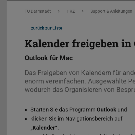
Sie befinden sich hier:
TU Darmstadt
HRZ
Support & Anleitungen
zurück zur Liste
Kalender freigeben in
Outlook für Mac
Das Freigeben von Kalendern für an
enorm vereinfachen. Ausgewählte Pe
wodurch das Organisieren von Bespre
Starten Sie das Programm
Outlook
und
klicken Sie im Navigationsbereich auf
„Kalender“
.