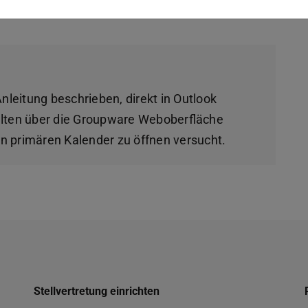
nleitung beschrieben, direkt in Outlook
llten über die Groupware Weboberfläche
n primären Kalender zu öffnen versucht.
Stellvertretung einrichten