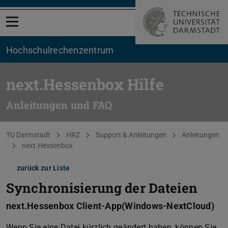
Menü öffnen
Hochschul­rechenzentrum
next.Hessenbox Hilfe
Anleitungen und FAQ
Sie befinden sich hier:
TU Darmstadt
HRZ
Support & Anleitungen
Anleitungen
next.Hessenbox
zurück zur Liste
Synchronisierung der Dateien
next.Hessenbox Client-App(Windows-NextCloud)
Wenn Sie eine Datei kürzlich geändert haben, können Sie