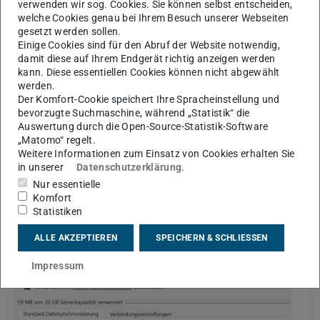
verwenden wir sog. Cookies. Sie können selbst entscheiden,
welche Cookies genau bei Ihrem Besuch unserer Webseiten
gesetzt werden sollen.
Einige Cookies sind für den Abruf der Website notwendig,
damit diese auf Ihrem Endgerät richtig anzeigen werden
kann. Diese essentiellen Cookies können nicht abgewählt
Bild 3
werden.
Der Komfort-Cookie speichert Ihre Spracheinstellung und
bevorzugte Suchmaschine, während „Statistik“ die
Schritt 3
Auswertung durch die Open-Source-Statistik-Software
„Matomo“ regelt.
Wenn die Synchronisierung immer noch nicht erfolgreich
Weitere Informationen zum Einsatz von Cookies erhalten Sie
ist, klicken Sie wie in Bild 4 auf die drei Punkte und dann
in unserer
Datenschutzerklärung
.
im sich öffnenden Menü auf „Synchronisierung jetzt
Nur essentielle
Komfort
erzwingen”.
Statistiken
ALLE AKZEPTIEREN
SPEICHERN & SCHLIESSEN
Impressum