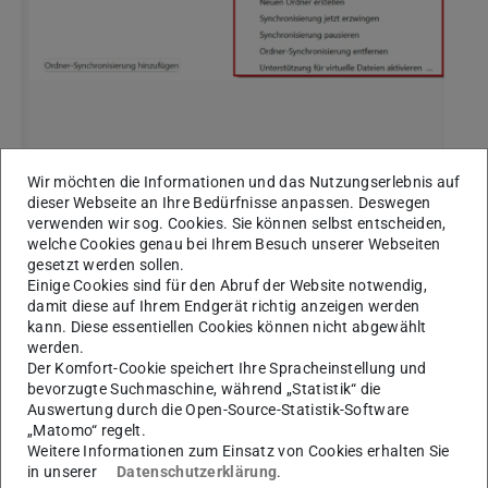
Bild 4
Wir möchten die Informationen und das Nutzungserlebnis auf
dieser Webseite an Ihre Bedürfnisse anpassen. Deswegen
verwenden wir sog. Cookies. Sie können selbst entscheiden,
Schritt 2 – Datentypen aus-/einschließen
welche Cookies genau bei Ihrem Besuch unserer Webseiten
gesetzt werden sollen.
Wählen Sie zunächst den Ordner (oder für alle Ordner
Einige Cookies sind für den Abruf der Website notwendig,
Schritt 1 oben) aus, für den Sie ein Ignoriermuster
damit diese auf Ihrem Endgerät richtig anzeigen werden
hinzufügen/bearbeiten möchten
kann. Diese essentiellen Cookies können nicht abgewählt
werden.
(Sie sehen Ihre Ordner wie im Bild 4). Klicken Sie dann mit
Der Komfort-Cookie speichert Ihre Spracheinstellung und
der rechten Maustaste auf den Ordner und wählen Sie
bevorzugte Suchmaschine, während „Statistik“ die
Auswertung durch die Open-Source-Statistik-Software
„Ignorierte Dateien bearbeiten”.
„Matomo“ regelt.
Weitere Informationen zum Einsatz von Cookies erhalten Sie
Danach öffnet sich ein Fenster wie im Bild 5.
in unserer
Datenschutzerklärung
.