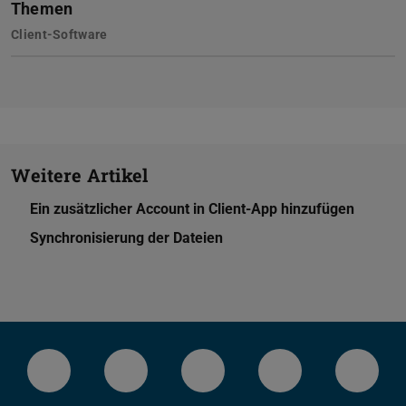
Themen
Client-Software
Weitere Artikel
Ein zusätzlicher Account in Client-App hinzufügen
Synchronisierung der Dateien
LinkedIn-Seite der TU Darmstadt
Instagram-Kanal der TU Darmstad
Bluesky-Kanal der TU D
Facebook-Seite
YouTu