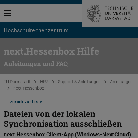
Menü öffnen
Hochschul­rechenzentrum
next.Hessenbox Hilfe
Anleitungen und FAQ
Sie befinden sich hier:
TU Darmstadt
HRZ
Support & Anleitungen
Anleitungen
next.Hessenbox
zurück zur Liste
Dateien von der lokalen
Synchronisation ausschließen
next.Hessenbox Client-App (Windows-NextCloud)