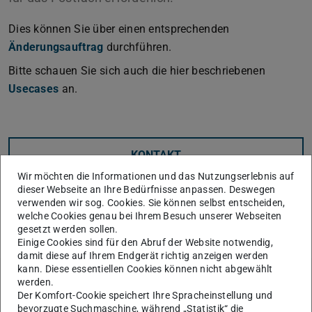
Dies können Sie über einen entsprechenden
Änderungsauftrag
durchführen.
Bitte schauen Sie sich auch die hier beschriebenen
Usecases
(PDF-Datei)
(wird in neuem Tab geöffnet)
an.
KONTAKT
Wir möchten die Informationen und das Nutzungserlebnis auf
dieser Webseite an Ihre Bedürfnisse anpassen. Deswegen
verwenden wir sog. Cookies. Sie können selbst entscheiden,
welche Cookies genau bei Ihrem Besuch unserer Webseiten
gesetzt werden sollen.
Einige Cookies sind für den Abruf der Website notwendig,
damit diese auf Ihrem Endgerät richtig anzeigen werden
kann. Diese essentiellen Cookies können nicht abgewählt
werden.
Der Komfort-Cookie speichert Ihre Spracheinstellung und
Themen
bevorzugte Suchmaschine, während „Statistik“ die