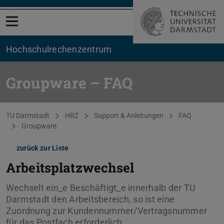
Menü öffnen
Hochschul­rechenzentrum
Groupware – FAQ
Sie befinden sich hier:
TU Darmstadt
HRZ
Support & Anleitungen
FAQ
Groupware
zurück zur Liste
Arbeitsplatzwechsel
Wechselt ein_e Beschäftigt_e innerhalb der TU
Darmstadt den Arbeitsbereich, so ist eine
Zuordnung zur Kundennummer/Vertragsnummer
für das Postfach erforderlich.