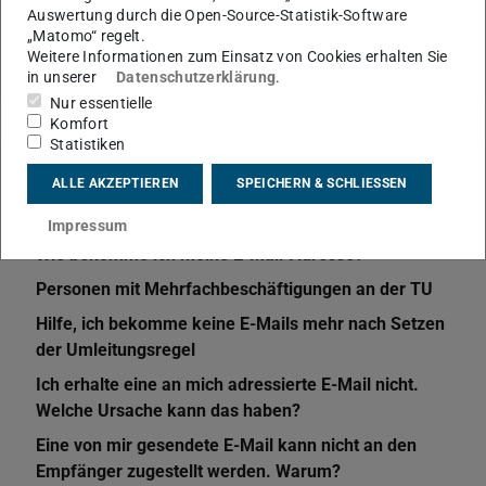
Anwender_innen
vorhandene Beschäftigte
Auswertung durch die Open-Source-Statistik-Software
„Matomo“ regelt.
Weitere Informationen zum Einsatz von Cookies erhalten Sie
in unserer
Datenschutzerklärung
.
Nur essentielle
Komfort
Statistiken
Weitere Artikel
ALLE AKZEPTIEREN
SPEICHERN & SCHLIESSEN
Kündigung für Beschäftigte
Impressum
Wie bekomme ich meine E-Mail-Adresse?
Personen mit Mehrfachbeschäftigungen an der TU
Hilfe, ich bekomme keine E-Mails mehr nach Setzen
der Umleitungsregel
Ich erhalte eine an mich adressierte E-Mail nicht.
Welche Ursache kann das haben?
Eine von mir gesendete E-Mail kann nicht an den
Empfänger zugestellt werden. Warum?