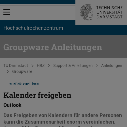
Menü öffnen
Hochschul­rechenzentrum
Groupware Anleitungen
Sie befinden sich hier:
TU Darmstadt
HRZ
Support & Anleitungen
Anleitungen
Groupware
zurück zur Liste
Kalender freigeben
Outlook
Das Freigeben von Kalendern für andere Personen
kann die Zusammenarbeit enorm vereinfachen.