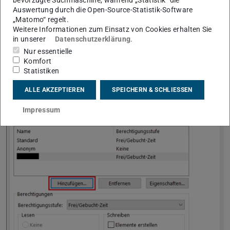
Wechseln Sie in den Reiter
„Berechtigungen“.
bevorzugte Suchmaschine, während „Statistik“ die
Auswertung durch die Open-Source-Statistik-Software
Klicken Sie dort auf
„Hinzufügen…“
und wählen Sie
„Matomo“ regelt.
dann die gewünschte Person aus, der Sie Ihren
Weitere Informationen zum Einsatz von Cookies erhalten Sie
in unserer
Datenschutzerklärung
.
Kalender freigeben möchten. [Falls Sie hier bereits
Nur essentielle
Personen eingetragen haben, können Sie diese hier
Komfort
auswählen, um die Berechtigung nachträglich
Statistiken
anzupassen.]
ALLE AKZEPTIEREN
SPEICHERN & SCHLIESSEN
Impressum