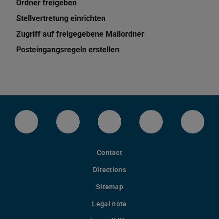
Ordner freigeben
Stellvertretung einrichten
Zugriff auf freigegebene Mailordner
Posteingangsregeln erstellen
LinkedIn-Seite der TU Darmstadt
Instagram-Kanal der TU Darmstad
Bluesky-Kanal der TU D
Facebook-Seite
YouTu
Contact
Directions
Sitemap
Legal note