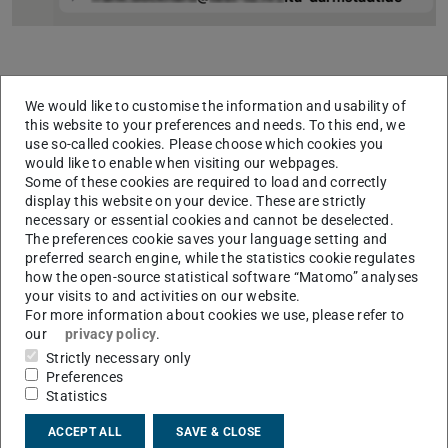
Vorbedingungen
We would like to customise the information and usability of
Um mit Outlook für Mac auf einen freigegebenen
this website to your preferences and needs. To this end, we
use so-called cookies. Please choose which cookies you
Kalender zugreifen zu können, muß folgendes gegeben
would like to enable when visiting our webpages.
sein
Some of these cookies are required to load and correctly
display this website on your device. These are strictly
Mindestens volle Leserechte
necessary or essential cookies and cannot be deselected.
Es mus mindestens die Berechtigungsstufe „Alle
The preferences cookie saves your language setting and
preferred search engine, while the statistics cookie regulates
Details“ vergeben werden. „Frei-/Gebucht“ reicht nicht.
how the open-source statistical software “Matomo” analyses
Dies gilt für alle Clients, die das EWS Zugriffsprotokoll
your visits to and activities on our website.
verwenden, wie z.B. Outlook für Mac, Mac Mail,
For more information about cookies we use, please refer to
our
privacy policy
.
Evolution und indirekt auch Clients, die mit dem CalDav
Strictly necessary only
Protokoll zugreifen. Siehe. Siehe
User with
Preferences
Free/Busy permission can't open another calendar in
Statistics
Outlook for Mac
ACCEPT ALL
SAVE & CLOSE
Unterordner vom Hauptkalender