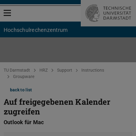
Open menu
Hochschul­rechenzentrum
You are here:
TU Darmstadt
HRZ
Support
Instructions
Groupware
back to list
Auf freigegebenen Kalender
zugreifen
Outlook für Mac