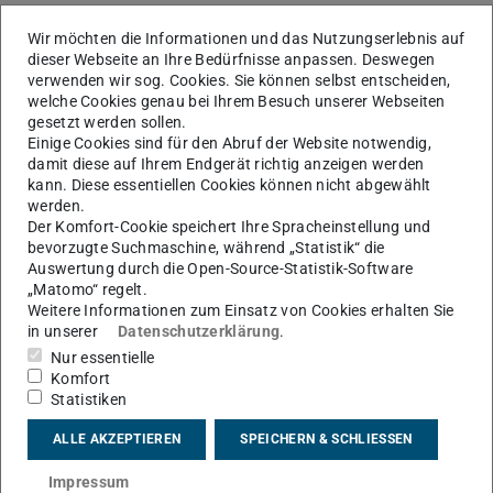
Besitzerübertragung von Ordnern und Datein in
next.Hessenbox
Wir möchten die Informationen und das Nutzungserlebnis auf
next.Hessenbox Weboberfläche
dieser Webseite an Ihre Bedürfnisse anpassen. Deswegen
verwenden wir sog. Cookies. Sie können selbst entscheiden,
welche Cookies genau bei Ihrem Besuch unserer Webseiten
Einladung der Personen zu next.Hessenbox
gesetzt werden sollen.
next.Hessenbox Weboberfläche
Einige Cookies sind für den Abruf der Website notwendig,
damit diese auf Ihrem Endgerät richtig anzeigen werden
Teams erstellen
kann. Diese essentiellen Cookies können nicht abgewählt
Freigabe und Zugriffsverwaltung für Gruppen
werden.
Der Komfort-Cookie speichert Ihre Spracheinstellung und
bevorzugte Suchmaschine, während „Statistik“ die
next.Hessenbox als Netzlaufwerk unter „Dieser PC“ einbinden
Auswertung durch die Open-Source-Statistik-Software
„Matomo“ regelt.
next.Hessenbox Weboberfläche / Windows
Weitere Informationen zum Einsatz von Cookies erhalten Sie
in unserer
Datenschutzerklärung
.
Nur essentielle
Komfort
Statistiken
KONTAKT
ALLE AKZEPTIEREN
SPEICHERN & SCHLIESSEN
Impressum