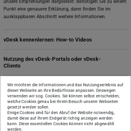
unsere Empfehlungen dargestellt. Benötigen Sie zu einem
Punkt eine genauere Erklärung, dann finden Sie im
ausklappbaren Abschnitt weitere Informationen.
vDesk kennenlernen: How-to Videos
Nutzung des vDesk-Portals oder vDesk-
Clients
Nutzung der Favoriten-Funktion in der
Wir möchten die Informationen und das Nutzungserlebnis auf
dieser Webseite an Ihre Bedürfnisse anpassen. Deswegen
vDesk-Umgebung
verwenden wir sog. Cookies. Sie können selbst entscheiden,
welche Cookies genau bei Ihrem Besuch unserer Webseiten
gesetzt werden sollen.
Nutzung des Kontakformulars und des
Einige Cookies sind für den Abruf der Website notwendig,
FAQ-Bereichs
damit diese auf Ihrem Endgerät richtig anzeigen werden
kann. Diese essentiellen Cookies können nicht abgewählt
werden.