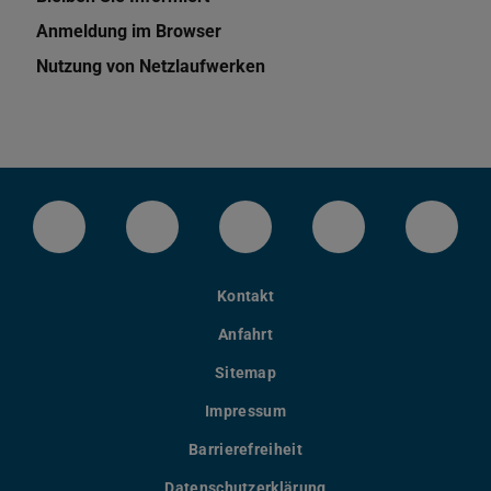
Anmeldung im Browser
Nutzung von Netzlaufwerken
LinkedIn-Seite der TU Darmstadt
Instagram-Kanal der TU Darmstad
Bluesky-Kanal der TU D
Facebook-Seite
YouTu
Kontakt
Anfahrt
Sitemap
Impressum
Barrierefreiheit
Datenschutzerklärung