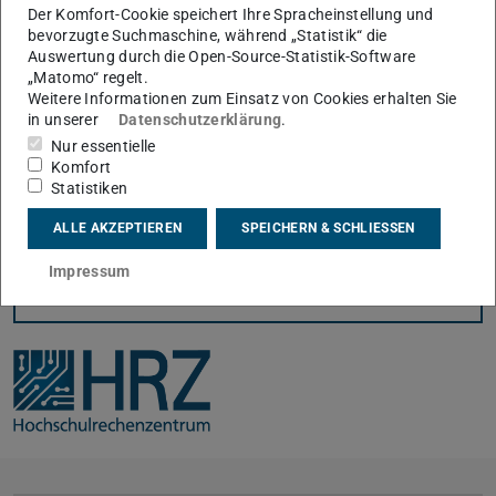
Der Komfort-Cookie speichert Ihre Spracheinstellung und
Nutzung unserer Wissendatenbank
bevorzugte Suchmaschine, während „Statistik“ die
Auswertung durch die Open-Source-Statistik-Software
„Matomo“ regelt.
Keine parallele Nutzung eines VPNs
Weitere Informationen zum Einsatz von Cookies erhalten Sie
in unserer
Datenschutzerklärung
.
Nur essentielle
Komfort
Datenaustausch per Netzlaufwerk
Statistiken
ALLE AKZEPTIEREN
SPEICHERN & SCHLIESSEN
Impressum
KONTAKT