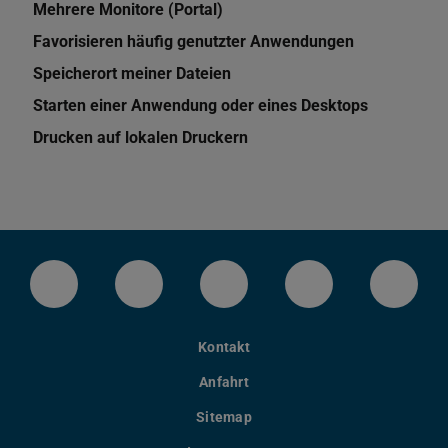
Mehrere Monitore (Portal)
Favorisieren häufig genutzter Anwendungen
Speicherort meiner Dateien
Starten einer Anwendung oder eines Desktops
Drucken auf lokalen Druckern
LinkedIn-Seite der TU Darmstadt
Instagram-Kanal der TU Darmstad
Bluesky-Kanal der TU D
Facebook-Seite
YouTu
Kontakt
Anfahrt
Sitemap