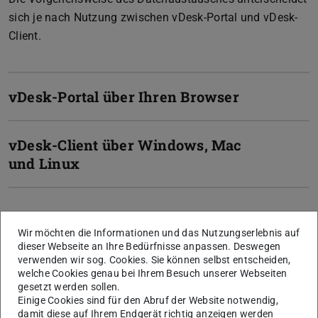
sich je nach Nutzung zwischen vDesk-Portal und vDesk-
Client.
vDesk-Portal über Ihren Browser
vDesk-Client über Windows, Mac
und Linux
Weiter zur nächsten Anleitung
Wir möchten die Informationen und das Nutzungserlebnis auf
dieser Webseite an Ihre Bedürfnisse anpassen. Deswegen
Best-Practies
verwenden wir sog. Cookies. Sie können selbst entscheiden,
welche Cookies genau bei Ihrem Besuch unserer Webseiten
Unsere Empfehlungen
gesetzt werden sollen.
Einige Cookies sind für den Abruf der Website notwendig,
damit diese auf Ihrem Endgerät richtig anzeigen werden