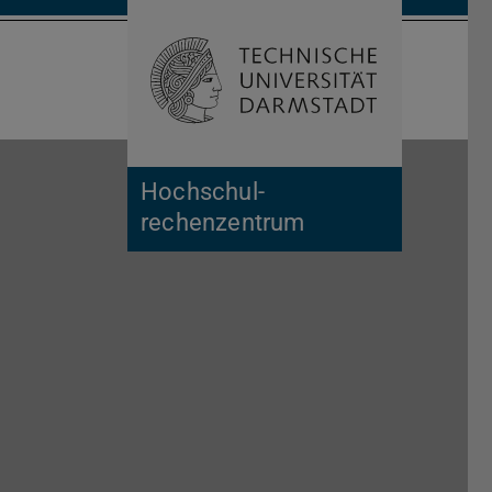
Suche öffnen
Zur Start
Hochschul­
rechenzentrum