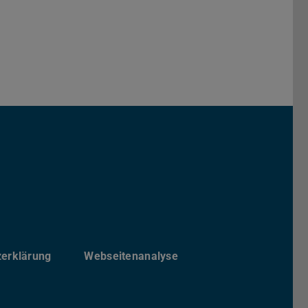
Darmstadt
r TU Darmstadt
Seite der TU Darmstadt
Tube-Kanal der TU Darmstadt
zerklärung
Webseitenanalyse