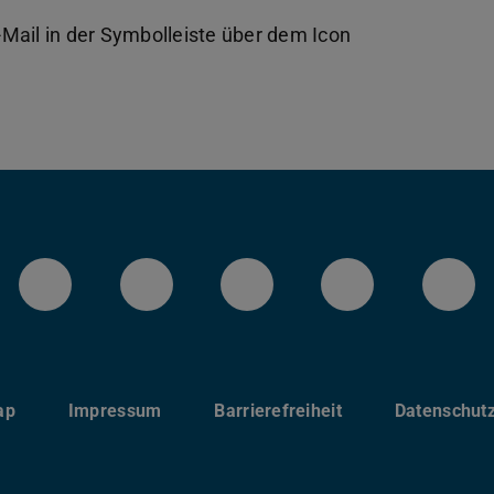
Mail in der Symbolleiste über dem Icon
LinkedIn-Seite der TU Darmstadt
Instagram-Kanal der TU 
Bluesky-Kanal de
Facebook-
You
ap
Impressum
Barrierefreiheit
Datenschut