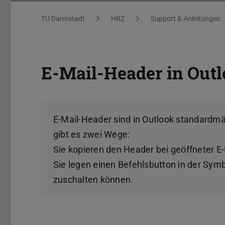
Sie befinden sich hier:
TU Darmstadt
HRZ
Support & Anleitungen
E-Mail-Header in Out
E-Mail-Header sind in Outlook standardmäß
gibt es zwei Wege:
Sie kopieren den Header bei geöffneter 
Sie legen einen Befehlsbutton in der Sym
zuschalten können.