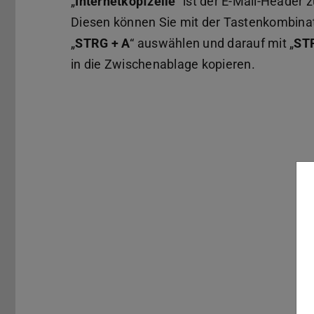
„
Internetkopfzeile
“ ist der E-Mail-Header 
Diesen können Sie mit der Tastenkombina
„
STRG + A
“ auswählen und darauf mit „
ST
in die Zwischenablage kopieren.