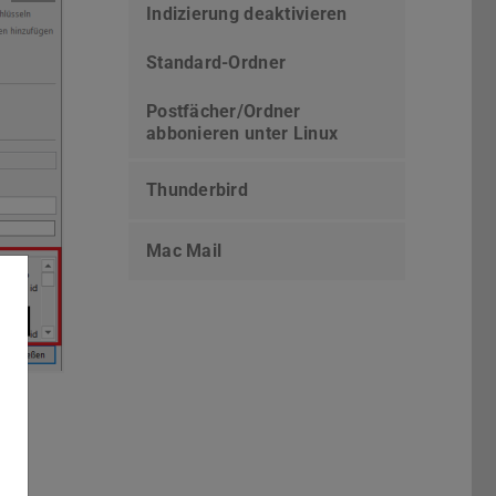
Indizierung deaktivieren
Standard-Ordner
Postfächer/Ordner
abbonieren unter Linux
Thunderbird
Mac Mail