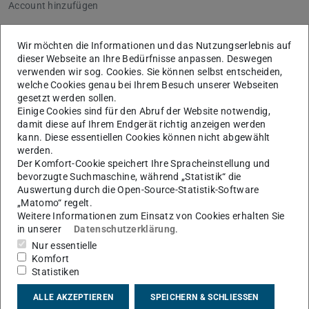
Account hinzufügen
Wir möchten die Informationen und das Nutzungserlebnis auf
Schritt 3
dieser Webseite an Ihre Bedürfnisse anpassen. Deswegen
verwenden wir sog. Cookies. Sie können selbst entscheiden,
Geben Sie bei
Benutzername
Folgendes ein:
welche Cookies genau bei Ihrem Besuch unserer Webseiten
Für Studierende
: <TU-ID>
gesetzt werden sollen.
Einige Cookies sind für den Abruf der Website notwendig,
Für Mitarbeitende
Linux
: <TU-ID>@<Maildomain> –
damit diese auf Ihrem Endgerät richtig anzeigen werden
z.B. ab12cdef@hrz.tu-darmstadt.de
kann. Diese essentiellen Cookies können nicht abgewählt
Wählen Sie bei Accounttyp:
IMAP
aus.
werden.
Der Komfort-Cookie speichert Ihre Spracheinstellung und
Tragen Sie beim
Server für eintreffende E-Mails
für
bevorzugte Suchmaschine, während „Statistik“ die
den IMAP Zugang Folgendes ein:
Auswertung durch die Open-Source-Statistik-Software
„Matomo“ regelt.
Für Studierende:
imap.stud.tu-darmstadt.de
Weitere Informationen zum Einsatz von Cookies erhalten Sie
Für Mitarbeitende
Linux:
mailbox.tu-darmstadt.de
in unserer
Datenschutzerklärung
.
Tragen Sie beim
Server für ausgehende E-Mails
Nur essentielle
smtp.tu-darmstadt.de
ein.
Komfort
Statistiken
Klicken Sie nun auf
Anmelden
.
ALLE AKZEPTIEREN
SPEICHERN & SCHLIESSEN